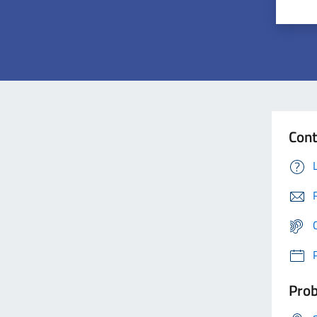
Cont
Prob