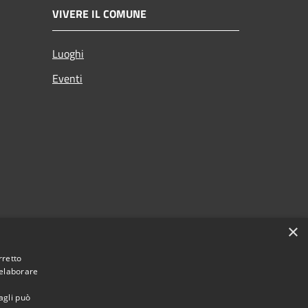
VIVERE IL COMUNE
Luoghi
Eventi
×
rretto
 elaborare
agli può