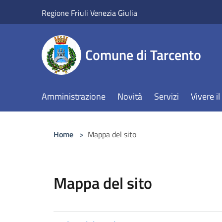
Salta al contenuto principale
Regione Friuli Venezia Giulia
Comune di Tarcento
Amministrazione
Novità
Servizi
Vivere 
Home
>
Mappa del sito
Mappa del sito