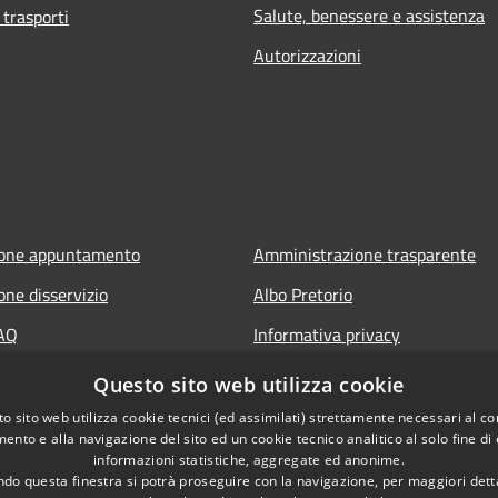
Salute, benessere e assistenza
 trasporti
Autorizzazioni
ione appuntamento
Amministrazione trasparente
one disservizio
Albo Pretorio
FAQ
Informativa privacy
 assistenza
Note legali
Questo sito web utilizza cookie
Dichiarazione di accessibilità
o sito web utilizza cookie tecnici (ed assimilati) strettamente necessari al co
ento e alla navigazione del sito ed un cookie tecnico analitico al solo fine di
Segnalazioni di inaccessibilità
informazioni statistiche, aggregate ed anonime.
do questa finestra si potrà proseguire con la navigazione, per maggiori dett