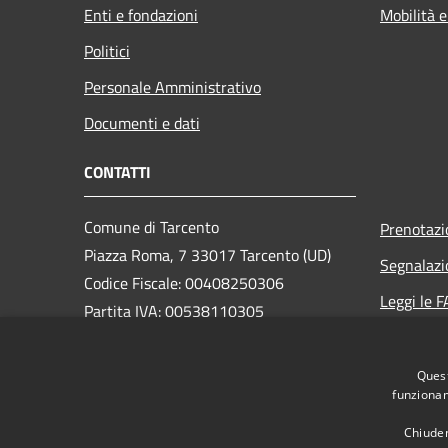
Enti e fondazioni
Mobilità e
Politici
Personale Amministrativo
Documenti e dati
CONTATTI
Comune di Tarcento
Prenotaz
Piazza Roma, 7 33017 Tarcento (UD)
Segnalazi
Codice Fiscale: 00408250306
Leggi le 
Partita IVA: 00538110305
Richiesta
Quest
PEC:
comune.tarcento@certgov.fvg.it
funzionam
Centralino Unico: +39 0432 780611
Chiuden