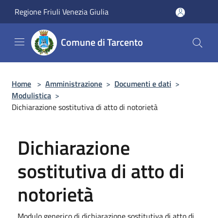
Salta al contenuto principale
Regione Friuli Venezia Giulia
Comune di Tarcento
Home
>
Amministrazione
>
Documenti e dati
>
Modulistica
>
Dichiarazione sostitutiva di atto di notorietà
Dichiarazione
sostitutiva di atto di
notorietà
Modulo generico di dichiarazione sostitutiva di atto di