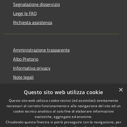
Segnalazione disservizio
Leggi le FAQ
Richiesta assistenza
Amministrazione trasparente
Albo Pretorio
Informativa privacy
Note legali
Dichiarazione di accessibilità
×
Questo sito web utilizza cookie
Segnalazioni di inaccessibilità
Questo sito web utilizza cookie tecnici (ed assimilati) strettamente
necessari al corretto funzionamento e alla navigazione del sito ed un
cookie tecnico analitico al solo fine di elaborare informazioni
statistiche, aggregate ed anonime.
Chiudendo questa finestra si potrà proseguire con la navigazione, per
RSS
Copyright © 2026 • Comune di