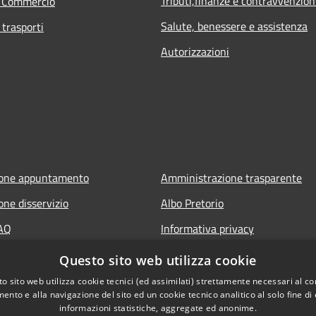
Tributi,finanze e contravvenzion
e Commercio
Salute, benessere e assistenza
 trasporti
Autorizzazioni
ione appuntamento
Amministrazione trasparente
one disservizio
Albo Pretorio
FAQ
Informativa privacy
 assistenza
Note legali
Questo sito web utilizza cookie
Dichiarazione di accessibilità
o sito web utilizza cookie tecnici (ed assimilati) strettamente necessari al co
ento e alla navigazione del sito ed un cookie tecnico analitico al solo fine di
Segnalazioni di inaccessibilità
informazioni statistiche, aggregate ed anonime.