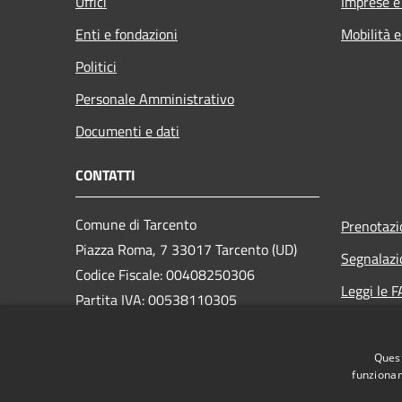
Uffici
Imprese 
Enti e fondazioni
Mobilità e
Politici
Personale Amministrativo
Documenti e dati
CONTATTI
Comune di Tarcento
Prenotaz
Piazza Roma, 7 33017 Tarcento (UD)
Segnalazi
Codice Fiscale: 00408250306
Leggi le 
Partita IVA: 00538110305
Richiesta
Quest
PEC:
comune.tarcento@certgov.fvg.it
funzionam
Centralino Unico: +39 0432 780611