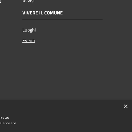
i
Avvisi
VIVERE IL COMUNE
Luoghi
Eventi
×
rretto
 elaborare