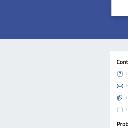
Cont
Prob