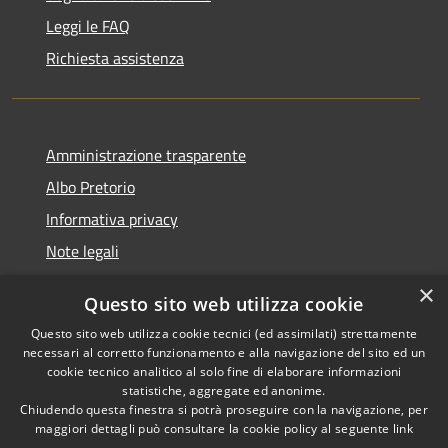
Leggi le FAQ
Richiesta assistenza
Amministrazione trasparente
Albo Pretorio
Informativa privacy
Note legali
Dichiarazione di accessibilità
×
Questo sito web utilizza cookie
Segnalazioni di inaccessibilità
Questo sito web utilizza cookie tecnici (ed assimilati) strettamente
necessari al corretto funzionamento e alla navigazione del sito ed un
cookie tecnico analitico al solo fine di elaborare informazioni
statistiche, aggregate ed anonime.
Chiudendo questa finestra si potrà proseguire con la navigazione, per
RSS
Copyright © 2026 • Comune di
maggiori dettagli può consultare la cookie policy al seguente
link
Accessibilità
Tarcento • Powered by