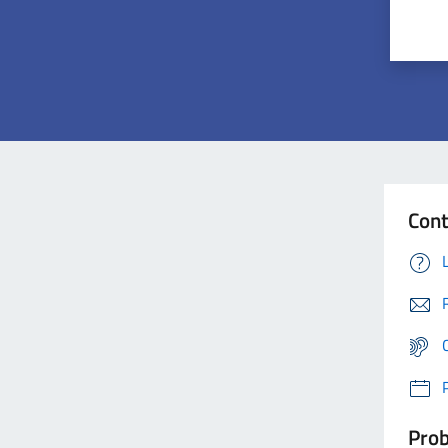
Cont
Prob