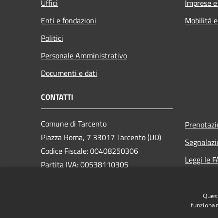
Uffici
Imprese 
Enti e fondazioni
Mobilità e
Politici
Personale Amministrativo
Documenti e dati
CONTATTI
Comune di Tarcento
Prenotaz
Piazza Roma, 7 33017 Tarcento (UD)
Segnalazi
Codice Fiscale: 00408250306
Leggi le 
Partita IVA: 00538110305
Richiesta
Quest
PEC:
comune.tarcento@certgov.fvg.it
funzionam
Centralino Unico: +39 0432 780611