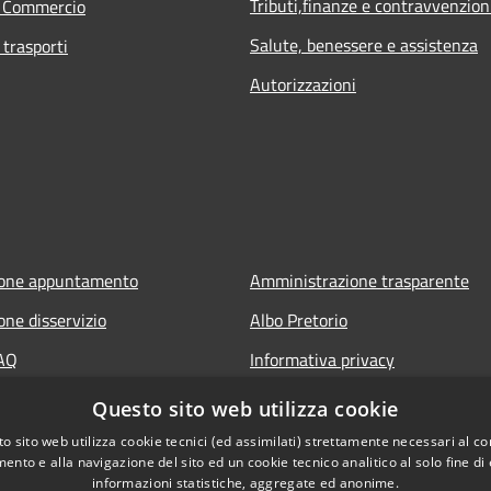
Tributi,finanze e contravvenzion
e Commercio
Salute, benessere e assistenza
 trasporti
Autorizzazioni
ione appuntamento
Amministrazione trasparente
one disservizio
Albo Pretorio
FAQ
Informativa privacy
 assistenza
Note legali
Questo sito web utilizza cookie
Dichiarazione di accessibilità
o sito web utilizza cookie tecnici (ed assimilati) strettamente necessari al co
ento e alla navigazione del sito ed un cookie tecnico analitico al solo fine di
Segnalazioni di inaccessibilità
informazioni statistiche, aggregate ed anonime.