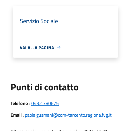
Servizio Sociale
VAI ALLA PAGINA
Punti di contatto
Telefono
:
0432 780675
Email
:
paola.gusmani@com-tarcento.regione.fvg.it