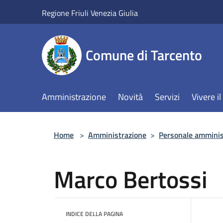
Salta al contenuto principale
Regione Friuli Venezia Giulia
Comune di Tarcento
Amministrazione
Novità
Servizi
Vivere 
Home
>
Amministrazione
>
Personale amminis
Marco Bertossi
INDICE DELLA PAGINA