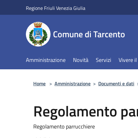
Salta al contenuto principale
Regione Friuli Venezia Giulia
Comune di Tarcento
Amministrazione
Novità
Servizi
Vivere 
Home
>
Amministrazione
>
Documenti e dati
Regolamento par
Regolamento parrucchiere