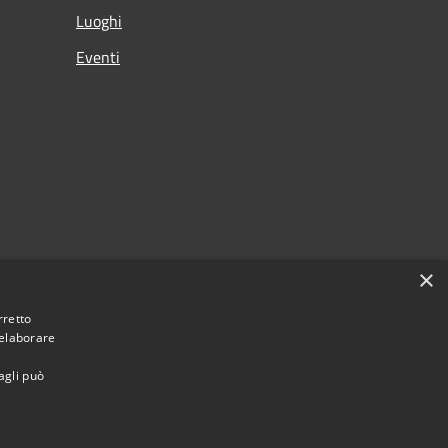
Luoghi
Eventi
×
rretto
 elaborare
agli può