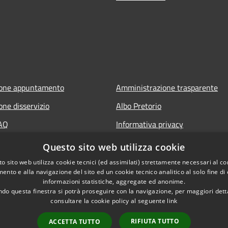
ione appuntamento
Amministrazione trasparente
one disservizio
Albo Pretorio
FAQ
Informativa privacy
 assistenza
Note legali
Questo sito web utilizza cookie
Dichiarazione di accessibilità
o sito web utilizza cookie tecnici (ed assimilati) strettamente necessari al co
ento e alla navigazione del sito ed un cookie tecnico analitico al solo fine di
Segnalazioni di inaccessibilità
informazioni statistiche, aggregate ed anonime.
do questa finestra si potrà proseguire con la navigazione, per maggiori dett
consultare la cookie policy al seguente
link
RIFIUTA TUTTO
ACCETTA TUTTO