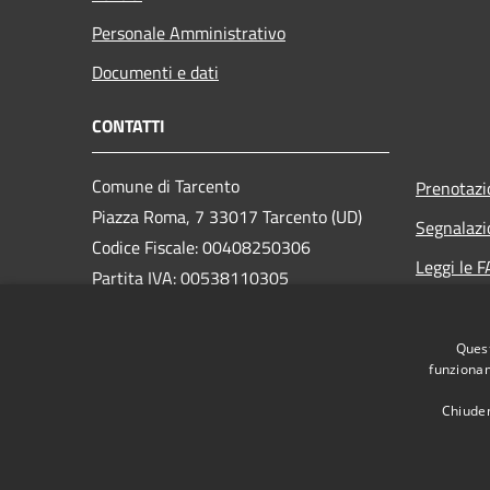
Personale Amministrativo
Documenti e dati
CONTATTI
Comune di Tarcento
Prenotaz
Piazza Roma, 7 33017 Tarcento (UD)
Segnalazi
Codice Fiscale: 00408250306
Leggi le 
Partita IVA: 00538110305
Richiesta
Quest
PEC:
comune.tarcento@certgov.fvg.it
funzionam
Centralino Unico: +39 0432 780611
Chiuden