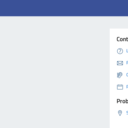
Cont
Prob