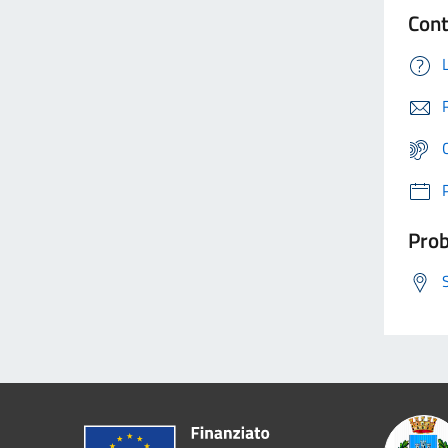
Cont
Prob