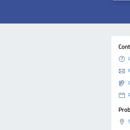
Cont
Prob