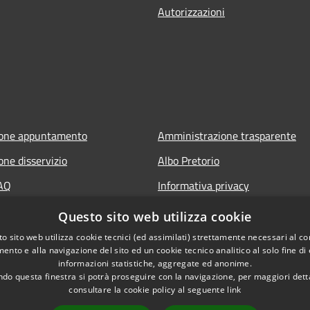
Autorizzazioni
ione appuntamento
Amministrazione trasparente
one disservizio
Albo Pretorio
FAQ
Informativa privacy
 assistenza
Note legali
Questo sito web utilizza cookie
Dichiarazione di accessibilità
o sito web utilizza cookie tecnici (ed assimilati) strettamente necessari al co
ento e alla navigazione del sito ed un cookie tecnico analitico al solo fine di
Segnalazioni di inaccessibilità
informazioni statistiche, aggregate ed anonime.
do questa finestra si potrà proseguire con la navigazione, per maggiori dett
consultare la cookie policy al seguente
link