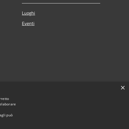
Luoghi
Eventi
×
rretto
 elaborare
agli può