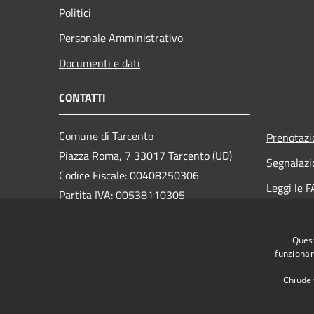
Politici
Personale Amministrativo
Documenti e dati
CONTATTI
Comune di Tarcento
Prenotaz
Piazza Roma, 7 33017 Tarcento (UD)
Segnalazi
Codice Fiscale: 00408250306
Leggi le 
Partita IVA: 00538110305
Richiesta
Quest
PEC:
comune.tarcento@certgov.fvg.it
funzionam
Centralino Unico: +39 0432 780611
Chiuden