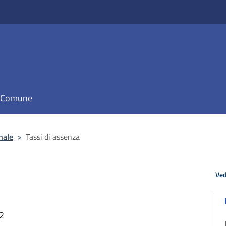
il Comune
nale
>
Tassi di assenza
Ved
02