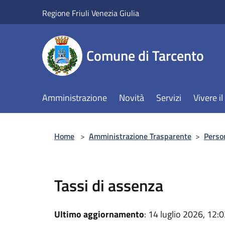
Salta al contenuto principale
Regione Friuli Venezia Giulia
Comune di Tarcento
Amministrazione
Novità
Servizi
Vivere 
Home
>
Amministrazione Trasparente
>
Perso
Tassi di assenza
Ultimo aggiornamento
: 14 luglio 2026, 12: