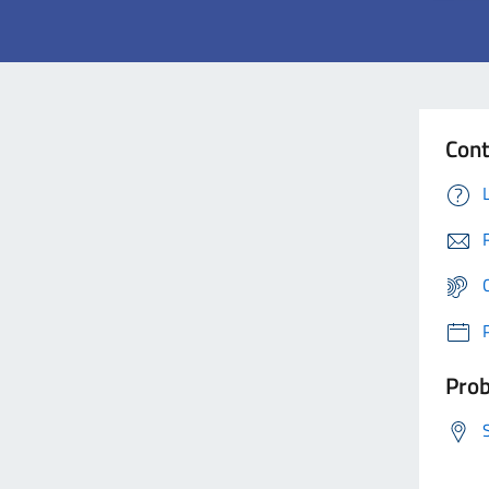
Cont
Prob