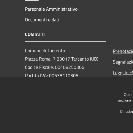
Personale Amministrativo
Documenti e dati
CONTATTI
Comune di Tarcento
Prenotaz
Piazza Roma, 7 33017 Tarcento (UD)
Segnalazi
Codice Fiscale: 00408250306
Leggi le 
Partita IVA: 00538110305
Richiesta
Quest
PEC:
comune.tarcento@certgov.fvg.it
funzionam
Centralino Unico: +39 0432 780611
Chiuden