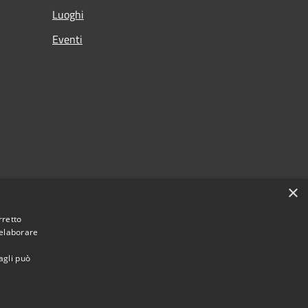
Luoghi
Eventi
×
rretto
 elaborare
agli può