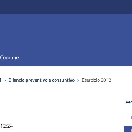
il Comune
i
>
Bilancio preventivo e consuntivo
>
Esercizio 2012
Ved
 12:24