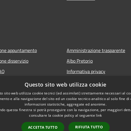
ione appuntamento
Amministrazione trasparente
one disservizio
Albo Pretorio
FAQ
Informativa privacy
 assistenza
Note legali
Questo sito web utilizza cookie
Dichiarazione di accessibilità
o sito web utilizza cookie tecnici (ed assimilati) strettamente necessari al co
ento e alla navigazione del sito ed un cookie tecnico analitico al solo fine di
Segnalazioni di inaccessibilità
informazioni statistiche, aggregate ed anonime.
do questa finestra si potrà proseguire con la navigazione, per maggiori dett
consultare la cookie policy al seguente
link
RIFIUTA TUTTO
ACCETTA TUTTO