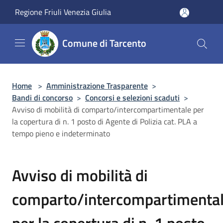
Salta al contenuto principale
Regione Friuli Venezia Giulia
Comune di Tarcento
Home
>
Amministrazione Trasparente
>
Bandi di concorso
>
Concorsi e selezioni scaduti
>
Avviso di mobilità di comparto/intercompartimentale per
la copertura di n. 1 posto di Agente di Polizia cat. PLA a
tempo pieno e indeterminato
Avviso di mobilità di
comparto/intercompartimenta
per la copertura di n. 1 posto