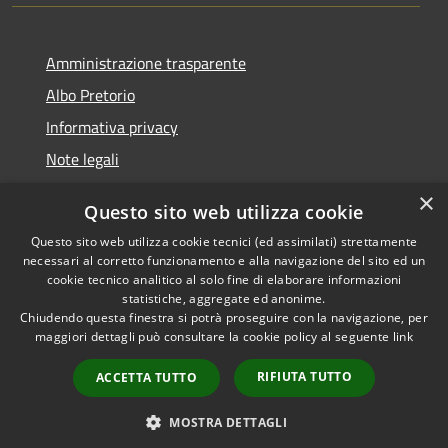
Amministrazione trasparente
Albo Pretorio
Informativa privacy
Note legali
Dichiarazione di accessibilità
×
Questo sito web utilizza cookie
Segnalazioni di inaccessibilità
Questo sito web utilizza cookie tecnici (ed assimilati) strettamente
necessari al corretto funzionamento e alla navigazione del sito ed un
cookie tecnico analitico al solo fine di elaborare informazioni
statistiche, aggregate ed anonime.
Chiudendo questa finestra si potrà proseguire con la navigazione, per
RSS
Copyright © 2026 • Comune di
maggiori dettagli può consultare la cookie policy al seguente
link
Accessibilità
Tarcento • Powered by
Privacy
Municipium
Accesso
•
RIFIUTA TUTTO
ACCETTA TUTTO
Cookie
redazione
Mappa del sito
MOSTRA DETTAGLI