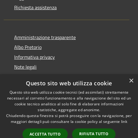
Richiesta assistenza
Amministrazione trasparente
Albo Pretorio
Informativa privacy
Note legali
Dichiarazione di accessibilità
×
Questo sito web utilizza cookie
Segnalazioni di inaccessibilità
Questo sito web utilizza cookie tecnici (ed assimilati) strettamente
necessari al corretto funzionamento e alla navigazione del sito ed un
cookie tecnico analitico al solo fine di elaborare informazioni
statistiche, aggregate ed anonime.
Chiudendo questa finestra si potrà proseguire con la navigazione, per
RSS
Copyright © 2026 • Comune di
maggiori dettagli può consultare la cookie policy al seguente
link
Accessibilità
Tarcento • Powered by
Privacy
Municipium
Accesso
•
RIFIUTA TUTTO
ACCETTA TUTTO