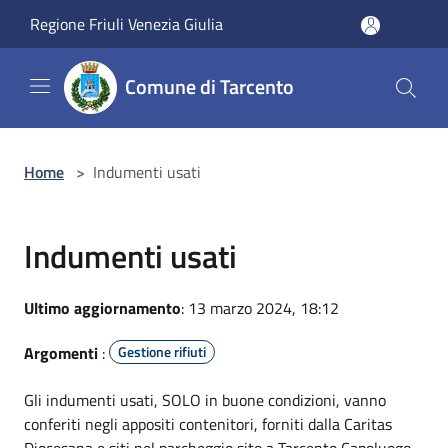
Salta al contenuto principale
Regione Friuli Venezia Giulia
Comune di Tarcento
Home
>
Indumenti usati
Indumenti usati
Ultimo aggiornamento
: 13 marzo 2024, 18:12
Argomenti
:
Gestione rifiuti
Gli indumenti usati, SOLO in buone condizioni, vanno
conferiti negli appositi contenitori, forniti dalla Caritas
Diocesana e siti nel parcheggio sito a Tarcento Capoluogo