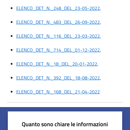
ELENCO_DET_N._248_DEL_23-05-2022
,
ELENCO_DET_N._483_DEL_26-09-2022
,
ELENCO_DET_N._116_DEL_23-03-2022
,
ELENCO_DET_N._714_DEL_01-12-2022
,
ELENCO_DET_N._18_DEL_20-01-2022
,
ELENCO_DET_N._392_DEL_18-08-2022
,
ELENCO_DET_N._168_DEL_21-04-2022
Quanto sono chiare le informazioni