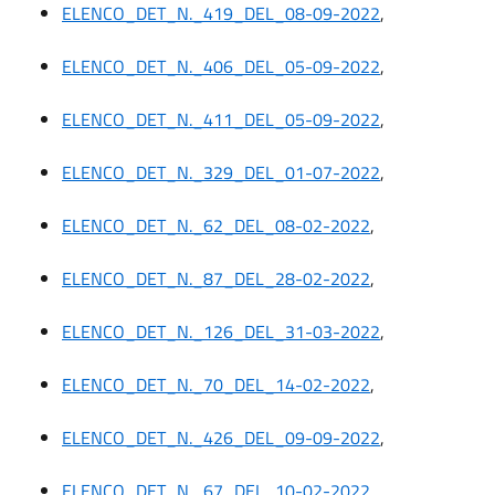
ELENCO_DET_N._419_DEL_08-09-2022
,
ELENCO_DET_N._406_DEL_05-09-2022
,
ELENCO_DET_N._411_DEL_05-09-2022
,
ELENCO_DET_N._329_DEL_01-07-2022
,
ELENCO_DET_N._62_DEL_08-02-2022
,
ELENCO_DET_N._87_DEL_28-02-2022
,
ELENCO_DET_N._126_DEL_31-03-2022
,
ELENCO_DET_N._70_DEL_14-02-2022
,
ELENCO_DET_N._426_DEL_09-09-2022
,
ELENCO_DET_N._67_DEL_10-02-2022
,