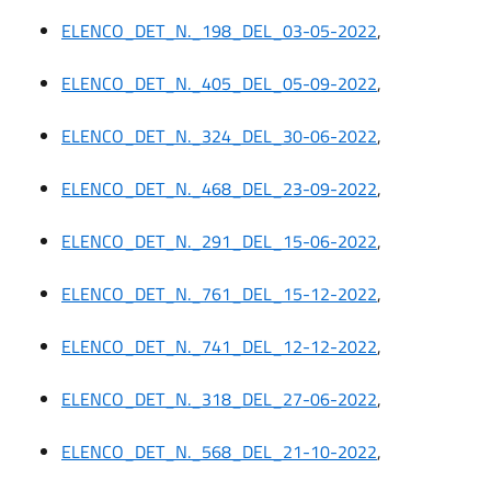
ELENCO_DET_N._198_DEL_03-05-2022
,
ELENCO_DET_N._405_DEL_05-09-2022
,
ELENCO_DET_N._324_DEL_30-06-2022
,
ELENCO_DET_N._468_DEL_23-09-2022
,
ELENCO_DET_N._291_DEL_15-06-2022
,
ELENCO_DET_N._761_DEL_15-12-2022
,
ELENCO_DET_N._741_DEL_12-12-2022
,
ELENCO_DET_N._318_DEL_27-06-2022
,
ELENCO_DET_N._568_DEL_21-10-2022
,