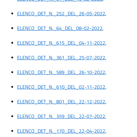
ELENCO_DET_N._252_DEL_26-05-2022
,
ELENCO_DET_N._64_DEL_08-02-2022
,
ELENCO_DET_N._615_DEL_04-11-2022
,
ELENCO_DET_N._361_DEL_25-07-2022
,
ELENCO_DET_N._589_DEL_26-10-2022
,
ELENCO_DET_N._610_DEL_02-11-2022
,
ELENCO_DET_N._801_DEL_22-12-2022
,
ELENCO_DET_N._359_DEL_22-07-2022
,
ELENCO_DET_N._170_DEL_22-04-2022
,