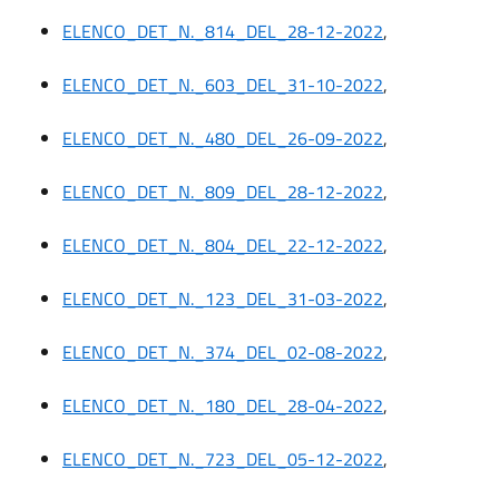
ELENCO_DET_N._814_DEL_28-12-2022
,
ELENCO_DET_N._603_DEL_31-10-2022
,
ELENCO_DET_N._480_DEL_26-09-2022
,
ELENCO_DET_N._809_DEL_28-12-2022
,
ELENCO_DET_N._804_DEL_22-12-2022
,
ELENCO_DET_N._123_DEL_31-03-2022
,
ELENCO_DET_N._374_DEL_02-08-2022
,
ELENCO_DET_N._180_DEL_28-04-2022
,
ELENCO_DET_N._723_DEL_05-12-2022
,