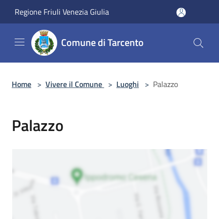
Salta al contenuto principale
Regione Friuli Venezia Giulia
Comune di Tarcento
Home
>
Vivere il Comune
>
Luoghi
>
Palazzo
Palazzo