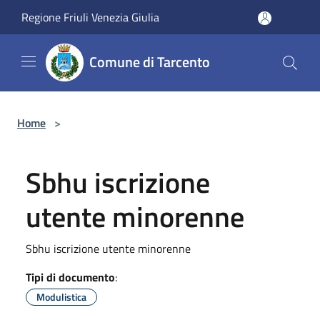
Salta al contenuto principale
Regione Friuli Venezia Giulia
Comune di Tarcento
Home
>
Sbhu iscrizione
utente minorenne
Sbhu iscrizione utente minorenne
Tipi di documento
:
Modulistica