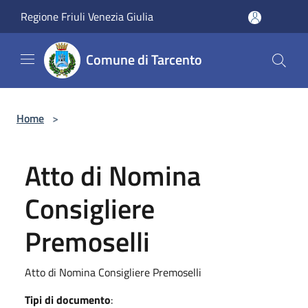
Salta al contenuto principale
Regione Friuli Venezia Giulia
Comune di Tarcento
Home
>
Atto di Nomina
Consigliere
Premoselli
Atto di Nomina Consigliere Premoselli
Tipi di documento
: