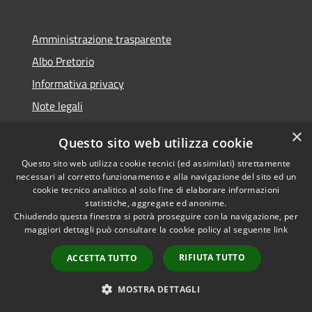
Amministrazione trasparente
Albo Pretorio
Informativa privacy
Note legali
Dichiarazione di accessibilità
×
Questo sito web utilizza cookie
Segnalazioni di inaccessibilità
Questo sito web utilizza cookie tecnici (ed assimilati) strettamente
necessari al corretto funzionamento e alla navigazione del sito ed un
cookie tecnico analitico al solo fine di elaborare informazioni
statistiche, aggregate ed anonime.
Chiudendo questa finestra si potrà proseguire con la navigazione, per
RSS
Copyright © 2026 • Comune di
maggiori dettagli può consultare la cookie policy al seguente
link
Accessibilità
Tarcento • Powered by
Privacy
Municipium
Accesso
•
RIFIUTA TUTTO
ACCETTA TUTTO
Cookie
redazione
Mappa del sito
MOSTRA DETTAGLI