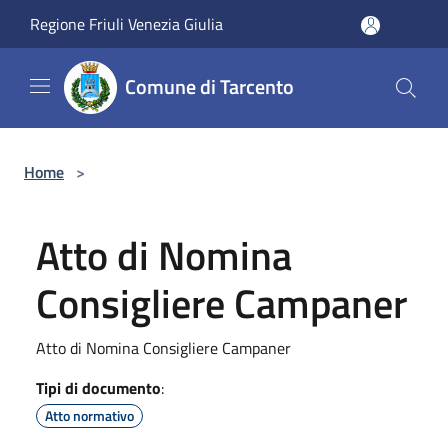
Salta al contenuto principale
Regione Friuli Venezia Giulia
Comune di Tarcento
Home
>
Atto di Nomina
Consigliere Campaner
Atto di Nomina Consigliere Campaner
Tipi di documento
:
Atto normativo