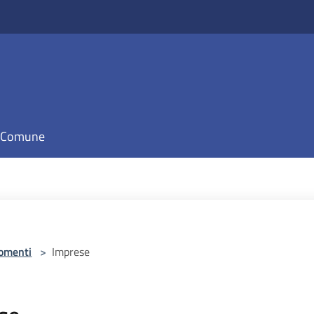
il Comune
omenti
>
Imprese