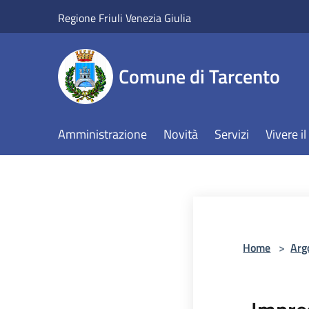
Salta al contenuto principale
Regione Friuli Venezia Giulia
Comune di Tarcento
Amministrazione
Novità
Servizi
Vivere 
Home
>
Arg